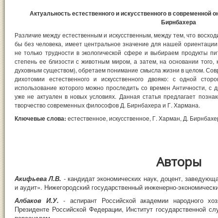
Актуальность естественного и искусственного в современной он
Бирнбахера
Различие между естественным и искусственным, между тем, что восходи
бы без человека, имеет центральное значение для нашей ориентаци
не только трудности в экологической сфере и выбираем продукты пи
степень ее близости с животным миром, а затем, на основании того,
духовным существом), обретаем понимание смысла жизни в целом. Сов
дихотомии естественного и искусственного двояко: с одной стор
использование которого можно проследить со времен Античности, с д
уже не актуален в новых условиях. Данная статья предлагает позна
творчество современных философов Д. Бирнбахера и Г. Хармана.
Ключевые слова:
естественное, искусственное, Г. Харман, Д. Бирнбахе
Авторы
Акифьева Л.В.
- кандидат экономических наук, доцент, заведующ
и аудит». Нижегородский государственный инженерно-экономически
Албаков И.У.
- аспирант Российской академии народного хо
Президенте Российской Федерации, Институт государственной сл
персоналом.