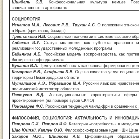
Шиндель C.В.
Конфессиональная культура немцев Пов
запечатленные в артефактах
СОЦИОЛОГИЯ
Игнатов М.А., Лесовик Р.В., Трухин А.С.
О положении этноко
в Ираке (христиане, йезиды)
Третьякова И.В.
Социальные технологии в системе высшего обр
Албаков И.У.
Статус молодежи, как субъекта правового 
реализации государственных молодежных программ
Бадьянов А.Б.
Российская модель воспроизводства, как проти
банкирского «феодализма»
Буланов В.А.
Целеустремлённость как основа формирования дел
Комарова Е.В., Акифьева Л.В.
Оценка качества услуг социальн
территорий Нижегородской области
Муталимов А.Э., Ибрагимов М.А.
Русский язык как нравствен
политический интегратор общества
Пастухов В.Д.
Институциональные характеристики сферы
проектированием (на примере вузов СКФО)
Пономарев Ф.С.
Российская тенденция чайлд-фри в сравнении с
ФИЛОСОФИЯ, СОЦИОЛОГИЯ: АКТУАЛЬНОСТЬ И ИННОВАЦИ
Петрова С.И., Петров И.Ф.
Категория «потребность» в междис
Шао Юйпэй, Каплун О.Ю.
Философско-правовые идеи «Ши Цзин
Захаров М.Ю., Шишкова А.В.
Цифровизация образова