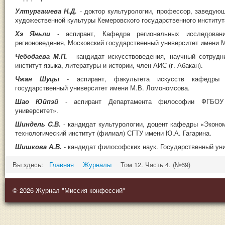
Ултургашева Н.Д.
- доктор культурологии, профессор, заведую
художественной культуры Кемеровского государственного институт
Хэ Яньли
- аспирант, Кафедра региональных исследован
регионоведения, Московский государственный университет имени 
Чебодаева М.П.
- кандидат искусствоведения, научный сотрудн
институт языка, литературы и истории, член АИС (г. Абакан).
Чжан Шуцы
- аспирант, факультета искусств кафедры м
государственный университет имени М.В. Ломономсова.
Шао Юйпэй
- аспирант Департамента философии ФГБОУ
университет».
Шиндель C.В.
- кандидат культурологии, доцент кафедры «Эконо
технологический институт (филиал) СГТУ имени Ю.А. Гагарина.
Шишкова А.В.
- кандидат философских наук. Государственный ун
Вы здесь:
Главная
Журналы
Том 12. Часть 4. (№69)
© 2026 Журнал "Миссия конфессий"