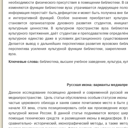
необходимости физического присутствия в помещении библиотеки. В с
изменяются функции библиотеки вуза: утрачивается лидирующее пол
информация перестаёт быть дефицитом и может быть получена вне би
и интегративной функций. Особое значение приобретает культурн
становится организатором духовного развития студентов, иници
культурным ценностям. В культурном пространстве вуза библиоте
культурного притяжения, даёт студентам и преподавателям определё
культурное единство даже в условиях дистанционного существования
Делается вывод о дальнейших перспективах развития вузовских библ
перспектива усиления культурной функции библиотеки, закрепления
вуза.
Ключевые слова:
библиотека, высшее учебное заведение, культура, ку
Русская икона: варианты медиапре
Данное исследование посвящено древней и современной русской и
медиапространстве. Цель статьи обусловлена особым статусом иконы в
частью церковного обихода и заняв самое почитаемое место в быте р
начале ХХ века, стала позиционировать себя как произведение иску
культурной жизни России. В данной статье поднимается вопрос шир
помощью технических средств и размещения иконы в медиасфере. В 
сравнительно- исторический, иконографический методы, а также мето