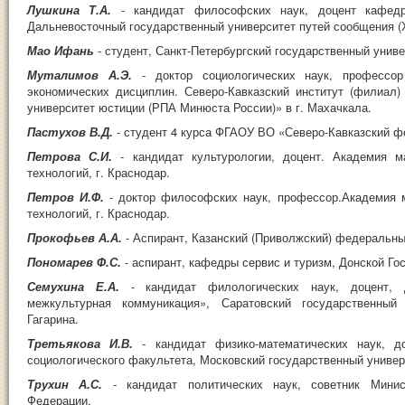
Лушкина Т.А.
- кандидат философских наук, доцент кафед
Дальневосточный государственный университет путей сообщения (
Мао Ифань
- студент, Санкт-Петербургский государственный униве
Муталимов А.Э.
- доктор социологических наук, профессо
экономических дисциплин. Северо-Кавказский институт (филиал
университет юстиции (РПА Минюста России)» в г. Махачкала.
Пастухов В.Д.
- студент 4 курса ФГАОУ ВО «Северо-Кавказский ф
Петрова С.И.
- кандидат культурологии, доцент. Академия м
технологий, г. Краснодар.
Петров И.Ф.
- доктор философских наук, профессор.Академия 
технологий, г. Краснодар.
Прокофьев А.А.
- Аспирант, Казанский (Приволжский) федеральны
Пономарев Ф.С.
- аспирант, кафедры сервис и туризм, Донской Го
Семухина Е.А.
- кандидат филологических наук, доцент,
межкультурная коммуникация», Саратовский государственный
Гагарина.
Третьякова И.В.
- кандидат физико-математических наук, 
социологического факультета, Московский государственный универ
Трухин А.С.
- кандидат политических наук, советник Минис
Федерации.