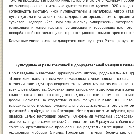
текстов продвижения русских икон. Автор считает, что удачным прооб
их экспонирование в историко-художественных музеях 1920-х годов
сопроводить выставку икон путеводителем и каталогом. Автор ста
путеводители и каталоги также содержат интересные тексты презента
туристов. Подвергшийся научному анализу эмпирический материал
композиция и концептуальная организация интересующих нас текс
невербальной составляющих интерпретационного комментария в текст
Ключевые слова:
икона, медиапрезентация, культура, Россия, искусство
Культурные образы греховной и добродетельной женщин в книге 
Произведение известного французского автора, родоначальника ф
«Гений христианства» послужило маркером важных перемен во францу
атеистические идеи Просвещения стали меняться на религиозные, в
всех слоев общества. Основная идея автора книги заключалась в жела
христианства, о его превосходстве над язычеством, о том, что оно м
целом. Несмотря на отсутствие общей фабулы в книге, Ф.Р. Шато
выразительности создал эмоционально-воздействующий текст, в котор
греховной и добродетельной женщин. Исследование этих образов, при
явилось целью настоящей работы. Основными методами исследован
анализ, культурно-семиотический анализ текстов. В результате были в
также их архетипические прообразы. Добродетельная женщина – силь
окруженная любовью близких. Греховная – глупая, бездушная, отт