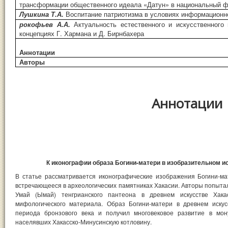
трансформации общественного идеала «Датун» в национальный ф
Лушкина Т.А.
Воспитание патриотизма в условиях информационн
рокофьев А.А.
Актуальность естественного и искусственного
концепциях Г. Хармана и Д. Бирнбахера
Аннотации
Авторы
Аннотации
К иконографии образа Богини-матери в изобразительном и
В статье рассматривается иконографические изображения Богини-мат
встречающееся в археологических памятниках Хакасии. Авторы попыта
Умай (Ымай) тенгрианского пантеона в древнем искусстве Хака
мифологического материала. Образ Богини-матери в древнем иску
периода бронзового века и получил многовековое развитие в мон
населявших Хакасско-Минусинскую котловину.