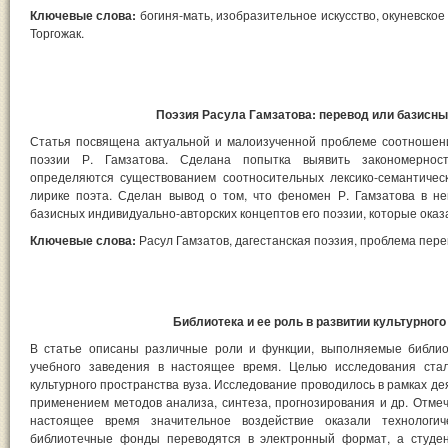
Ключевые слова:
богиня-мать, изобразительное искусство, окуневское 
Торгожак.
Поэзия Расула Гамзатова: перевод или базисны
Статья посвящена актуальной и малоизученной проблеме соотношени
поэзии Р. Гамзатова. Сделана попытка выявить закономерност
определяются существованием соотносительных лексико-семантичес
лирике поэта. Сделан вывод о том, что феномен Р. Гамзатова в н
базисных индивидуально-авторских концептов его поэзии, которые ока
Ключевые слова:
Расул Гамзатов, дагестанская поэзия, проблема пере
Библиотека и ее роль в развитии культурного
В статье описаны различные роли и функции, выполняемые библио
учебного заведения в настоящее время. Целью исследования ста
культурного пространства вуза. Исследование проводилось в рамках де
применением методов анализа, синтеза, прогнозирования и др. Отмеча
настоящее время значительное воздействие оказали технологич
библиотечные фонды переводятся в электронный формат, а студен