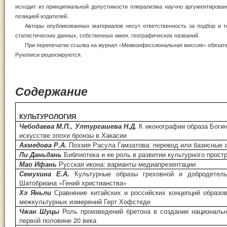
исходит из принципиальной допустимости плюрализма научно ар­гументирован
позицией издателей.
Авторы опубликованных материалов несут ответственность за подбор и т
статистических данных, собственных имен, географических названий.
При перепечатке ссылка на журнал «Межконфессиональная миссия» обязате
Рукописи рецензируются.
Содержание
КУЛЬТУРОЛОГИЯ
Чебодаева М.П., Ултургашева Н.Д.
К иконографии образа Боги
искусстве эпохи бронзы в Хакасии
Ахмедова Р.А.
Поэзия Расула Гамзатова: перевод или базисные 
Ли Даньдань
Библиотека и ее роль в развитии культурного прост
Мао Ифань
Русская икона: варианты медиапрезентации
Семухина Е.А.
Культурные образы греховной и добродетел
Шатобриана «Гений христианства»
Хэ Яньли
Сравнение китайских и российских концепций образов
межкультурных измерений Герт Хофстеде
Чжан Шуцы
Роль произведений бретона в создании националь
первой половине 20 века