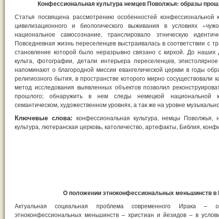
Конфессиональная культура немцев Поволжья: образы прош
Статья посвящена рассмотрению особенностей конфессиональной к
цивилизационного и биологического выживания в условиях «чуж
национальное самосознание, транслировало этническую идентич
Повседневная жизнь переселенцев выстраивалась в соответствии с 
становление которой было неразрывно связано с кирхой. До наших 
культа, фотографии, детали интерьера переселенцев, эпистолярно
напоминают о благородной миссии евангелической церкви в годы обр
религиозного бытия, в пространстве которого мирно сосуществовали к
метод исследования выявленных объектов позволил реконструироват
прошлого; обнаружить в нем следы немецкой национальной ку
семантическом, художественном уровнях, а так же на уровне музыкально
Ключевые слова:
конфессиональная культура, немцы Поволжья, 
культура, лютеранская церковь, католичество, артефакты, Библия, конф
О положении этноконфессиональных меньшинств в И
Актуальная социальная проблема современного Ирака – о
этноконфессиональных меньшинств – христиан и йезидов – в услови