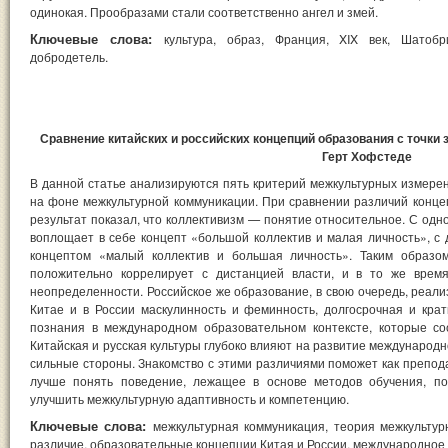
одинокая. Прообразами стали соответственно ангел и змей.
Ключевые слова:
культура, образ, Франция, XIX век, Шатобри
добродетель.
Сравнение китайских и российских концепций образования с точки
Герт Хофстеде
В данной статье анализируются пять критерий межкультурных измерен
на фоне межкультурной коммуникации. При сравнении различий конце
результат показал, что коллективизм — понятие относительное. С одн
воплощает в себе концепт «большой коллектив и малая личность», с д
концептом «малый коллектив и большая личность». Таким образом
положительно коррелирует с дистанцией власти, и в то же врем
неопределенности. Российское же образование, в свою очередь, реали
Китае и в России маскулинность и феминность, долгосрочная и кра
познания в международном образовательном контексте, которые со
Китайская и русская культуры глубоко влияют на развитие международн
сильные стороны. Знакомство с этими различиями поможет как препода
лучше понять поведение, лежащее в основе методов обучения, по
улучшить межкультурную адаптивность и компетенцию.
Ключевые слова:
межкультурная коммуникация, теория межкультур
различие, образовательные концепции Китая и России, международное