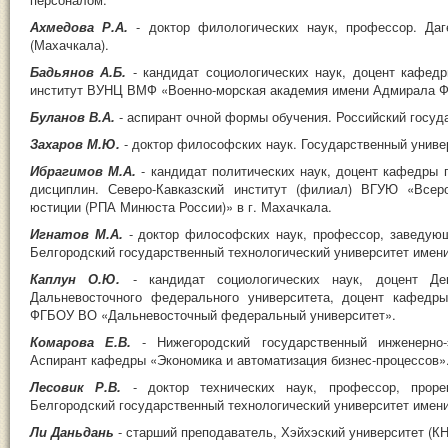
Ахмедова Р.А.
- доктор филологических наук, профессор. Даг
(Махачкала).
Бадьянов А.Б.
- кандидат социологических наук, доцент кафед
институт ВУНЦ ВМФ «Военно-морская академия имени Адмирала Фл
Буланов В.А.
- аспирант очной формы обучения. Российский госуд
Захаров М.Ю.
- доктор философских наук. Государственный униве
Ибрагимов М.А.
- кандидат политических наук, доцент кафедры 
дисциплин. Северо-Кавказский институт (филиал) ВГУЮ «Всеро
юстиции (РПА Минюста России)» в г. Махачкала.
Игнатов М.А.
- доктор философских наук, профессор, заведую
Белгородский государственный технологический университет имени
Каплун О.Ю.
- кандидат социологических наук, доцент Де
Дальневосточного федерального университета, доцент кафедр
ФГБОУ ВО «Дальневосточный федеральный университет».
Комарова Е.В.
- Нижегородский государственный инженерно-
Аспирант кафедры «Экономика и автоматизация бизнес-процессов»
Лесовик Р.В.
- доктор технических наук, профессор, прор
Белгородский государственный технологический университет имени
Ли Даньдань
- старший преподаватель, Хэйхэский университет (КН