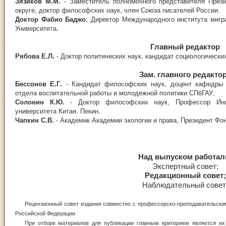
Зязиков М.М.
-
Заместитель полномочного представителя Пре
округе, доктор философских наук, член Союза писателей России.
Доктор Фабио Баджо
, Директор Международного института мигр
Университета.
Главный редактор
Рябова Е.Л.
-
Доктор политических наук, кандидат социологически
Зам. главного редакто
Бессонов Е.Г.
- Кандидат философских наук, доцент кафедры 
отдела воспитательной работы и молодежной политики СПбГАУ.
Солонин К.Ю.
- Доктор философских наук, Профессор Инс
университета Китая. Пекин.
Чапкин С.В.
- Академик Академии экологии и права, Президент 
Над выпуском работал
Экспертный совет;
Редакционный совет;
Наблюдательный совет
Рецензионный совет издания совместно с профессорско-преподавательск
Российской Федерации
При отборе материалов для публикации главным критерием является их