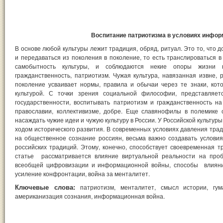
Воспитание патриотизма в условиях инфо
В основе любой культуры лежит традиция, обряд, ритуал. Это то, что 
и передаваться из поколения в поколение, то есть транслироваться 
самобытность культуры, и соблюдаются некие опоры жизни н
гражданственность, патриотизм. Чужая культура, навязанная извне
поколение усваивает нормы, правила и обычаи через те знаки, кот
культурой. С точки зрения социальной философии, представляет
государственности, воспитывать патриотизм и гражданственность на
православии, коллективизме, добре. Еще славянофилы в полемике 
насаждать чужие идеи и чужую культуру в России. У Российской культур
ходом исторического развития. В современных условиях давления тра
на общественное сознание россиян, весьма важно создавать услови
российских традиций. Этому, конечно, способствует своевременная 
статье рассматривается влияние виртуальной реальности на проб
всеобщей цифровизации и информационной войны, способы влияния
усиление конфронтации, война за менталитет.
Ключевые слова:
патриотизм, менталитет, смысл истории, гум
американизация сознания, информационная война.