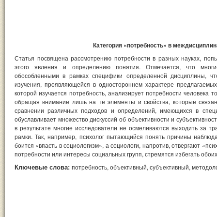
Категория «потребность» в междисципли
Статья посвящена рассмотрению потребности в разных науках, по
этого явления и определению понятия. Отмечается, что многи
обособленными в рамках специфики определенной дисциплины, чт
изучения, проявляющейся в одностороннем характере предлагаемых 
которой изучается потребность, анализирует потребности человека то
обращая внимание лишь на те элементы и свойства, которые связа
сравнении различных подходов и определений, имеющихся в специ
обуславливает множество дискуссий об объективности и субъективност
в результате многие исследователи не осмеливаются выходить за т
рамки. Так, например, психолог пытающийся понять причины наблюд
боится «впасть в социологизм», а социологи, напротив, отвергают «пс
потребности или интересы социальных групп, стремятся избегать обои
Ключевые слова:
потребность, объективный, субъективный, методоло