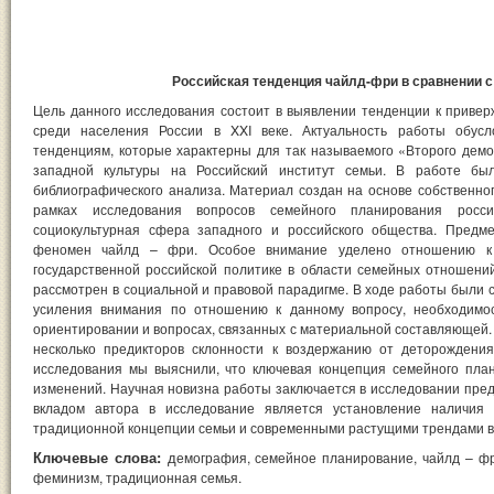
Российская тенденция чайлд-фри в сравнении 
Цель данного исследования состоит в выявлении тенденции к приве
среди населения России в XXI веке. Актуальность работы обус
тенденциям, которые характерны для так называемого «Второго демо
западной культуры на Российский институт семьи. В работе бы
библиографического анализа. Материал создан на основе собственног
рамках исследования вопросов семейного планирования росс
социокультурная сфера западного и российского общества. Предм
феномен чайлд – фри. Особое внимание уделено отношению к 
государственной российской политике в области семейных отношени
рассмотрен в социальной и правовой парадигме. В ходе работы были
усиления внимания по отношению к данному вопросу, необходимо
ориентировании и вопросах, связанных с материальной составляющей.
несколько предикторов склонности к воздержанию от деторождени
исследования мы выяснили, что ключевая концепция семейного пла
изменений. Научная новизна работы заключается в исследовании пред
вкладом автора в исследование является установление наличия 
традиционной концепции семьи и современными растущими трендами в
Ключевые слова:
д
емография, семейное планирование, чайлд – фр
феминизм, традиционная семья.